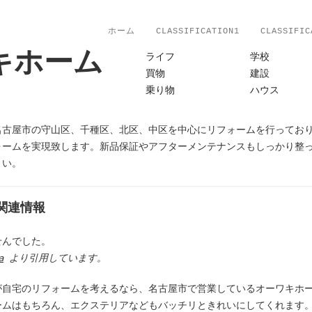
ホーム
CLASSIFICATION1
CLASSIFIC
キホーム
ライフ
学校
買物
建設
乗り物
ハウス
名古屋市の守山区、千種区、北区、中区を中心にリフォームを行ってお
ォームを実現致します。新品保証やアフターメンテナンスもしっかり整
さい。
関連情報
せんでした。
a
より引用しています。
が自宅のリフォームを考えるなら、名古屋市で営業しているオーワキホ
ームはもちろん、エクステリアなどもバッチリときれいにしてくれます