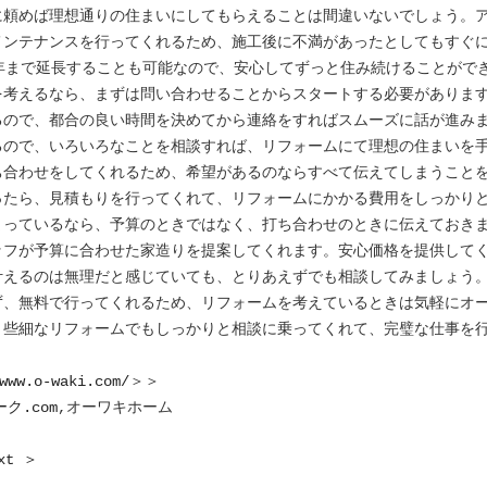
に頼めば理想通りの住まいにしてもらえることは間違いないでしょう。
メンテナンスを行ってくれるため、施工後に不満があったとしてもすぐ
0年まで延長することも可能なので、安心してずっと住み続けることがで
を考えるなら、まずは問い合わせることからスタートする必要がありま
るので、都合の良い時間を決めてから連絡をすればスムーズに話が進み
るので、いろいろなことを相談すれば、リフォームにて理想の住まいを
ち合わせをしてくれるため、希望があるのならすべて伝えてしまうこと
ったら、見積もりを行ってくれて、リフォームにかかる費用をしっかり
まっているなら、予算のときではなく、打ち合わせのときに伝えておき
ッフが予算に合わせた家造りを提案してくれます。安心価格を提供して
叶えるのは無理だと感じていても、とりあえずでも相談してみましょう
ず、無料で行ってくれるため、リフォームを考えているときは気軽にオ
。些細なリフォームでもしっかりと相談に乗ってくれて、完璧な仕事を
www.o-waki.com/
＞＞
ク.com
,オーワキホーム
xt ＞