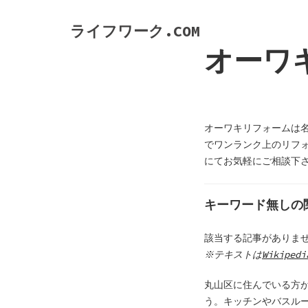
S
k
ライフワーク.COM
i
オーワ
p
t
o
c
o
オーワキリフォームは
n
でワンランク上のリフ
t
にてお気軽にご相談下
e
n
キーワード無しの
t
該当する記事がありま
※テキストは
Wikipedi
丸山区に住んでいる方
う。キッチンやバスル