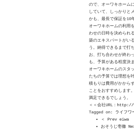
ので、オーワキホーム
していて、しっかりと
かも、最長で保証を1
オーワキホームの利用
わせの日時を決められ
築のエキスパートがい
う。納得できるまで打
お、打ち合わせが終わ
も、予算がある程度決
オーワキホームのスタ
たちの予算では理想を
積もりは費用がかから
ことをおすすめします
満足できるでしょう。
＜＜会社URL：
http://
Tagged on:
ライフワー
＜ Prev eiwa
おそうじ壱徹 Ne