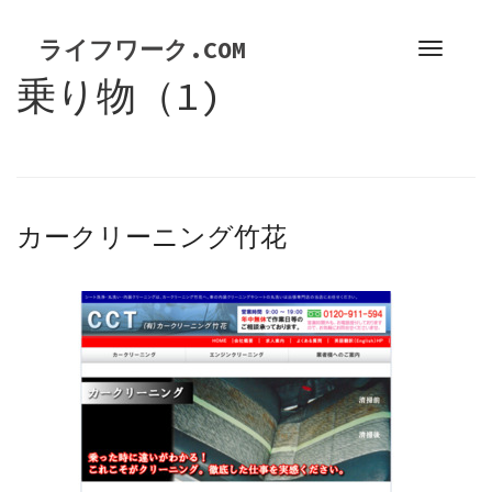
S
k
ライフワーク.COM
T
i
o
乗り物（1)
p
g
t
g
o
l
c
e
o
n
n
カークリーニング竹花
a
t
v
e
i
n
g
t
a
t
i
o
n