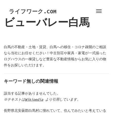
S
k
ライフワーク.COM
T
i
ビューバレー白馬
o
p
g
t
g
o
l
c
e
o
白馬の不動産・土地・賃貸、白馬への移住・コロナ疎開のご相談
n
n
なら当社にお任せください！中古別荘や家具・家電が一式揃った
a
t
ログハウスの一棟貸しなど豊富な不動産情報からお気に入りの物
v
e
件をお探しいただけます。
i
n
g
t
a
キーワード無しの関連情報
t
i
該当する記事がありませんでした。
o
※テキストは
Wikipedia
より引用しています。
n
長野県北安曇郡白馬村に憧れていて、住んでみたいと考えている