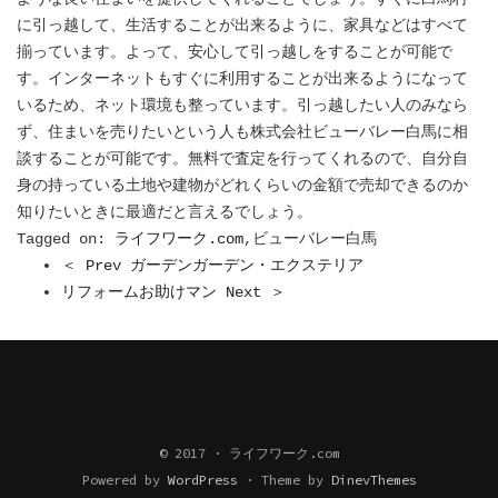
に引っ越して、生活することが出来るように、家具などはすべて
揃っています。よって、安心して引っ越しをすることが可能で
す。インターネットもすぐに利用することが出来るようになって
いるため、ネット環境も整っています。引っ越したい人のみなら
ず、住まいを売りたいという人も株式会社ビューバレー白馬に相
談することが可能です。無料で査定を行ってくれるので、自分自
身の持っている土地や建物がどれくらいの金額で売却できるのか
知りたいときに最適だと言えるでしょう。
Tagged on:
ライフワーク.com
,ビューバレー白馬
＜ Prev ガーデンガーデン・エクステリア
リフォームお助けマン Next ＞
© 2017 · ライフワーク.com
Powered by
WordPress
·
Theme by
DinevThemes