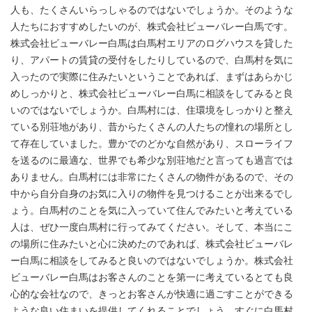
人も、たくさんいらっしゃるのではないでしょうか。そのような
人たちにおすすめしたいのが、株式会社ビューバレー白馬です。
株式会社ビューバレー白馬は白馬村エリアのログハウスを貸した
り、アパートの賃貸の受付をしたりしているので、白馬村を気に
入ったので実際に住みたいということであれば、まずはあらかじ
めしっかりと、株式会社ビューバレー白馬に相談をしてみると良
いのではないでしょうか。白馬村には、住環境をしっかりと整え
ている別荘地があり、昔からたくさんの人たちの憧れの場所とし
て存在していました。豊かでのどかな自然があり、スローライフ
を送るのに最適な、世界でも希少な別荘地だと言っても過言では
ありません。白馬村には非常にたくさんの物件があるので、その
中から自分自身のお気に入りの物件を見つけることが出来るでし
ょう。白馬村のことを気に入っていて住んでみたいと考えている
人は、ぜひ一度白馬村に行ってみてください。そして、本当にこ
の場所に住みたいと心に決めたのであれば、株式会社ビューバレ
ー白馬に相談をしてみると良いのではないでしょうか。株式会社
ビューバレー白馬はお客さんのことを第一に考えているとても良
心的な会社なので、きっとお客さんが快適に過ごすことができる
ような良い住まいを提供してくれることでしょう。すぐに白馬村